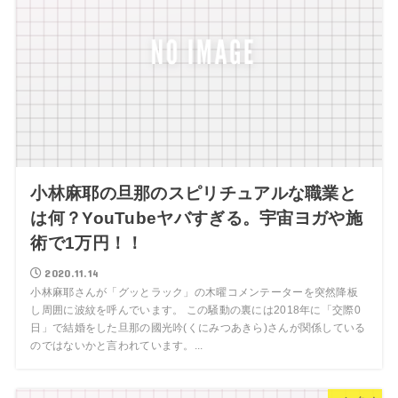
小林麻耶の旦那のスピリチュアルな職業と
は何？YouTubeヤバすぎる。宇宙ヨガや施
術で1万円！！
2020.11.14
小林麻耶さんが「グッとラック」の木曜コメンテーターを突然降板
し周囲に波紋を呼んでいます。 この騒動の裏には2018年に「交際0
日」で結婚をした旦那の國光吟(くにみつあきら)さんが関係している
のではないかと言われています。...