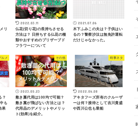
2022.03.11
2021.07.06
メリ
仏花(切り花)の長持ちさせる
木下ふみこの夫は？子供はい
方法は？ 日持ちする仏花の種
るの？警察沙汰は無免許運転
類やおすすめのプリザーブド
だけじゃなかった。
フラワーについて
グルメ
その他
時事ネタ
2023.05.23
2022.06.08
る？
敷き藁代用は100均で可能？
アキタフーズ所有のクルーザ
中も
敷き藁が飛ばない方法とは？
ーは何？接待として吉川貴盛
効果
代用品のデメリットやメリッ
や西川公也も乗船
ト(効果)を紹介。