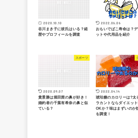
2020.10.10
2022.06.06
谷川まき子に彼氏はいる？経
おもいでばこ寿命は？デ
歴やプロフィールを調査
ットや代用品を紹介
スポーツ
2020.09.07
2022.04.14
貴景勝は堀田茜の鼻が好き！
琥珀糖のカロリーは?太
婚約者の千葉有希奈の鼻と似
ラカントならダイエット
ている？
OKか？味はまずいのか
を調査！