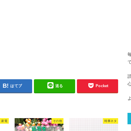
はてブ
送る
Pocket
家電
その他
時事ネタ