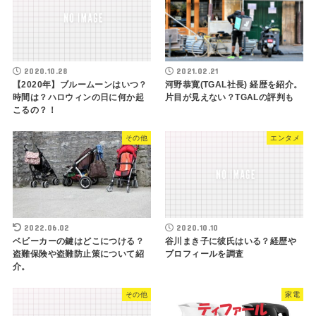
2020.10.28
2021.02.21
【2020年】ブルームーンはいつ？
河野恭寛(TGAL社長) 経歴を紹介。
時間は？ハロウィンの日に何か起
片目が見えない？TGALの評判も
こるの？！
その他
エンタメ
2022.06.02
2020.10.10
ベビーカーの鍵はどこにつける？
谷川まき子に彼氏はいる？経歴や
盗難保険や盗難防止策について紹
プロフィールを調査
介。
その他
家電