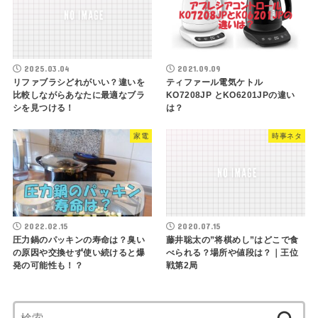
2025.03.04
2021.09.09
リファブラシどれがいい？違いを
ティファール電気ケトル
比較しながらあなたに最適なブラ
KO7208JP とKO6201JPの違い
シを見つける！
は？
家電
時事ネタ
2022.02.15
2020.07.15
圧力鍋のパッキンの寿命は？臭い
藤井聡太の”将棋めし”はどこで食
の原因や交換せず使い続けると爆
べられる？場所や値段は？｜王位
発の可能性も！？
戦第2局
検