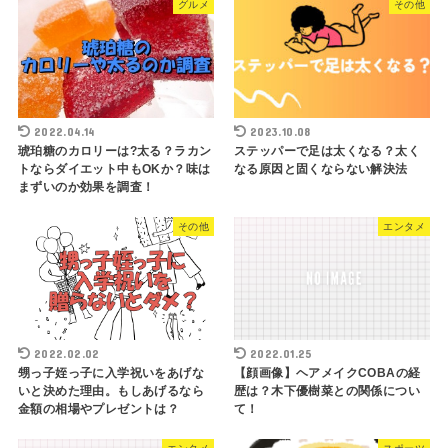
グルメ
その他
2022.04.14
2023.10.08
琥珀糖のカロリーは?太る？ラカン
ステッパーで足は太くなる？太く
トならダイエット中もOKか？味は
なる原因と固くならない解決法
まずいのか効果を調査！
その他
エンタメ
2022.02.02
2022.01.25
甥っ子姪っ子に入学祝いをあげな
【顔画像】ヘアメイクCOBAの経
いと決めた理由。もしあげるなら
歴は？木下優樹菜との関係につい
金額の相場やプレゼントは？
て！