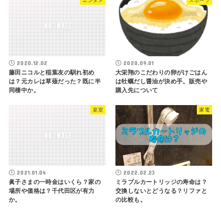
エンタメ
スポーツ
2020.12.02
2020.09.01
藤田ニコルと稲葉友の馴れ初め
大栄翔のこだわりの卵がけごはん
は？元カレは草薙だった？既に半
は牡蠣だし醤油が決め手。販売や
同棲中か。
購入先について
皇室
家電
2021.01.04
2022.02.23
眞子さまの一時金はいくら？家の
ミラブルカートリッジの寿命は？
場所や価格は？千代田区が有力
交換しないとどうなる？リファと
か。
の比較も。