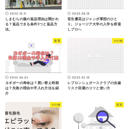
2022.10.11
2020.08.18
しまむらの服の返品理由は聞かれ
笹生優花はジャンボ軍団のひと
る？返品できる条件3つと返品方
り。ジョージア大学の入学を辞退
法。
しプロへ
家電
その他
2022.06.24
2025.03.10
ヨギボーの寿命は？買い替え時期
レブロンシュガースクラブの虫歯
は？失敗の理由や手入れ方法を紹
リスク回避のコツと使い方
介
その他
皇室