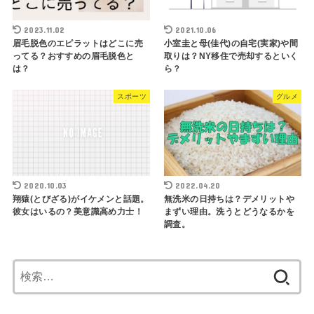
2023.11.02
2021.10.06
眉毛脱色のエピラットはどこに売
小室圭と母(佳代)の自宅(実家)や間
ってる？おすすめの眉毛脱色と
取りは？NY移住で売却するといく
は？
ら？
スポーツ
グルメ
2020.10.03
2022.04.20
翔猿(とびざる)がイケメンと話題。
無洗米の日持ちは？デメリットや
彼女はいるの？美意識高め力士！
まずい理由。洗うとどうなるかを
調査。
検
索: