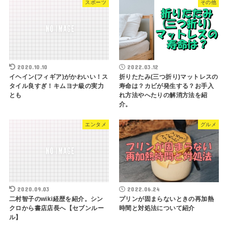
スポーツ
その他
2020.10.10
2022.03.12
イヘイン(フィギア)がかわいい！ス
折りたたみ(三つ折り)マットレスの
タイル良すぎ！キムヨナ級の実力
寿命は？カビが発生する？お手入
とも
れ方法やへたりの解消方法を紹
介。
エンタメ
グルメ
2020.09.03
2022.06.24
二村智子のwiki経歴を紹介。シン
プリンが固まらないときの再加熱
クロから書店店長へ【セブンルー
時間と対処法について紹介
ル】