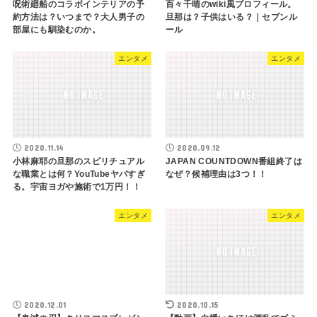
呪術廻船のコラボインテリアの予
百々千晴のwiki風プロフィール。
約方法は？いつまで？大人男子の
旦那は？子供はいる？｜セブンル
部屋にも馴染むのか。
ール
エンタメ
エンタメ
2020.11.14
2020.09.12
小林麻耶の旦那のスピリチュアル
JAPAN COUNTDOWN番組終了は
な職業とは何？YouTubeヤバすぎ
なぜ？候補理由は3つ！！
る。宇宙ヨガや施術で1万円！！
エンタメ
エンタメ
2020.12.01
2020.10.15