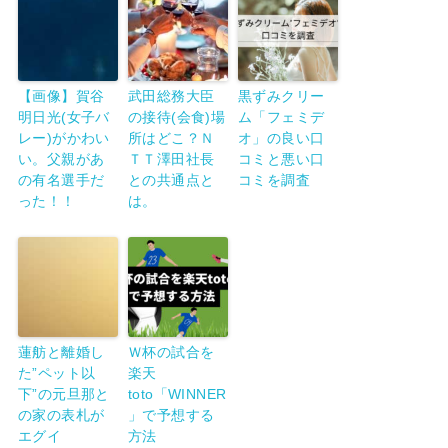
【画像】賀谷
武田総務大臣
黒ずみクリー
明日光(女子バ
の接待(会食)場
ム「フェミデ
レー)がかわい
所はどこ？Ｎ
オ」の良い口
い。父親があ
ＴＴ澤田社長
コミと悪い口
の有名選手だ
との共通点と
コミを調査
った！！
は。
蓮舫と離婚し
Ｗ杯の試合を
た”ペット以
楽天
下”の元旦那と
toto「WINNER
の家の表札が
」で予想する
エグイ
方法