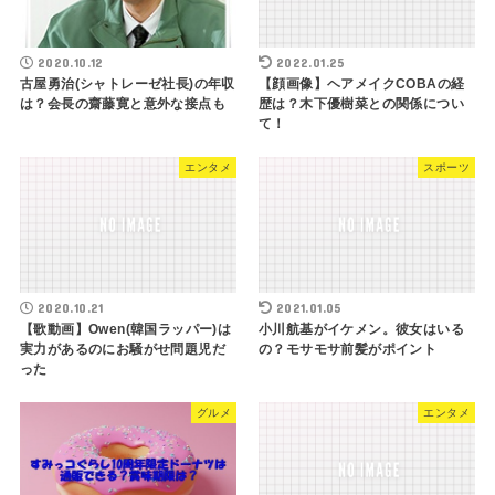
2020.10.12
2022.01.25
古屋勇治(シャトレーゼ社長)の年収
【顔画像】ヘアメイクCOBAの経
は？会長の齋藤寛と意外な接点も
歴は？木下優樹菜との関係につい
て！
エンタメ
スポーツ
2020.10.21
2021.01.05
【歌動画】Owen(韓国ラッパー)は
小川航基がイケメン。彼女はいる
実力があるのにお騒がせ問題児だ
の？モサモサ前髪がポイント
った
グルメ
エンタメ