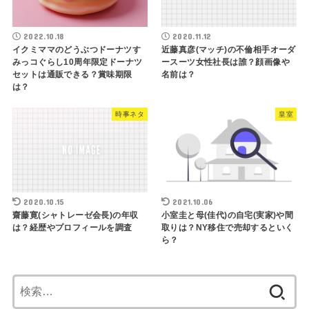
2022.10.18
2020.11.12
イクミママのどうぶつドーナツす
近藤真彦(マッチ)の不倫相手オーダ
みっコぐらし10周年限定ドーナツ
ースーツ女性社長は誰？顔画像や
セットは通販できる？賞味期限
名前は？
は？
時事ネタ
皇室
2020.10.15
2021.10.06
齋藤寛(シャトレーゼ会長)の年収
小室圭と母(佳代)の自宅(実家)や間
は？経歴やプロフィールを調査
取りは？NY移住で売却するといく
ら？
検
索: