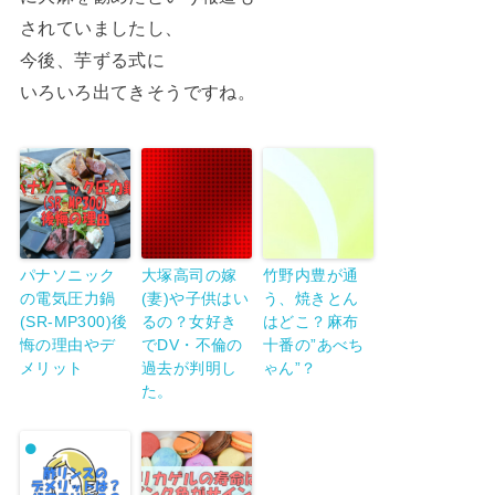
されていましたし、
今後、芋ずる式に
いろいろ出てきそうですね。
パナソニック
大塚高司の嫁
竹野内豊が通
の電気圧力鍋
(妻)や子供はい
う、焼きとん
(SR-MP300)後
るの？女好き
はどこ？麻布
悔の理由やデ
でDV・不倫の
十番の”あべち
メリット
過去が判明し
ゃん”？
た。