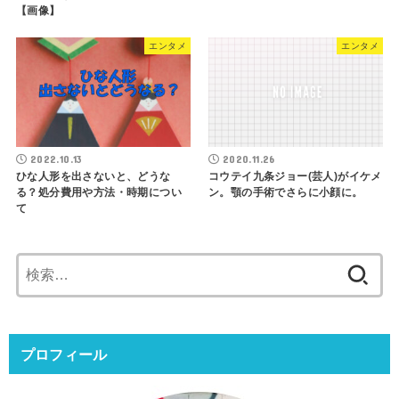
【画像】
エンタメ
エンタメ
2022.10.13
2020.11.26
ひな人形を出さないと、どうな
コウテイ九条ジョー(芸人)がイケメ
る？処分費用や方法・時期につい
ン。顎の手術でさらに小顔に。
て
検
索:
プロフィール