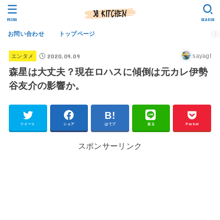
MENU
SEARCH
お問い合わせ
トップページ
2020.09.09
sayagt
エンタメ
森星は大丈夫？現在ロハスに傾倒は元カレ伊勢
谷友介の影響か。
ツイート
シェア
はてブ
送る
Pocket
スポンサーリンク