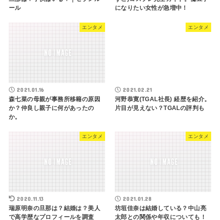
ール
になりたい女性が急増中！
エンタメ
エンタメ
2021.01.16
2021.02.21
森七菜の母親が事務所移籍の原因
河野恭寛(TGAL社長) 経歴を紹介。
か？仲良し親子に何があったの
片目が見えない？TGALの評判も
か。
エンタメ
エンタメ
2020.11.13
2021.01.28
瑞原明奈の旦那は？結婚は？美人
坊垣佳奈は結婚している？中山亮
で高学歴なプロフィールを調査
太郎との関係や年収についても！