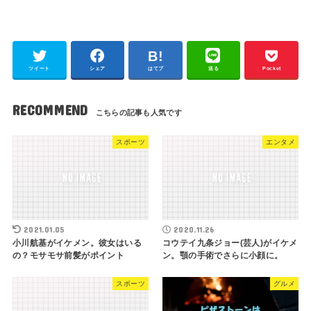
ツイート
シェア
はてブ
送る
Pocket
RECOMMEND
スポーツ
エンタメ
2021.01.05
2020.11.26
小川航基がイケメン。彼女はいる
コウテイ九条ジョー(芸人)がイケメ
の？モサモサ前髪がポイント
ン。顎の手術でさらに小顔に。
スポーツ
グルメ