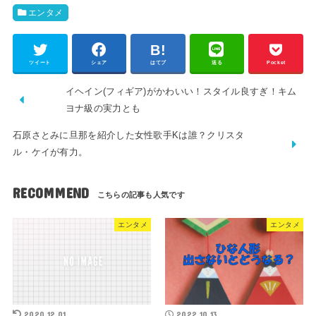
エンタメ
ツイート
シェア
はてブ
送る
Pocket
イヘイン(フィギア)がかわいい！スタイル良すぎ！キム
ヨナ級の実力とも
石原さとみに旦那を紹介した女性歌手Kは誰？クリスタ
ル・ケイが有力。
RECOMMEND
エンタメ
エンタメ
2020.12.01
2022.10.13