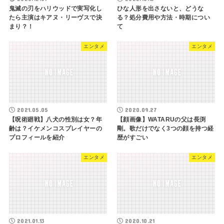
鬼滅の刃をハリウッドで実写化し
ひな人形を出さないと、どうな
たら主演はキアヌ・リーヴスで決
る？処分費用や方法・時期につい
まり？！
て
エンタメ
エンタメ
2021.05.05
2020.09.27
【呪術廻戦】八犬の性別は女？年
【顔画像】WATARUの父は長渕
齢は？イケメンコスプレイヤーの
剛。歌だけでなく3つの顔を持つ経
プロフィールを紹介
歴がすごい
エンタメ
エンタメ
2021.01.13
2020.10.21