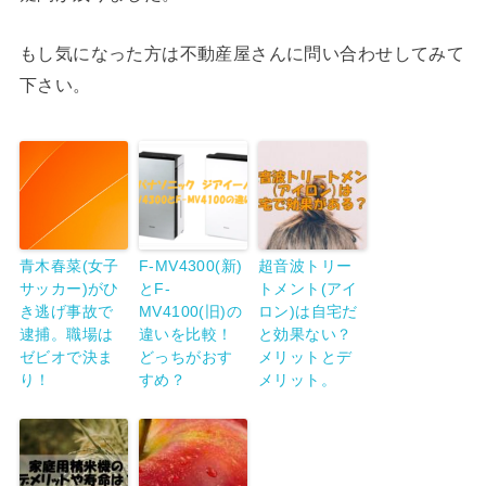
もし気になった方は不動産屋さんに問い合わせしてみて
下さい。
青木春菜(女子
F-MV4300(新)
超音波トリー
サッカー)がひ
とF-
トメント(アイ
き逃げ事故で
MV4100(旧)の
ロン)は自宅だ
逮捕。職場は
違いを比較！
と効果ない？
ゼビオで決ま
どっちがおす
メリットとデ
り！
すめ？
メリット。