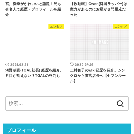
宮川愛季がかわいいと話題！兄も
【歌動画】Owen(韓国ラッパー)は
有名人で経歴・プロフィールを紹
実力があるのにお騒がせ問題児だ
介
った
エンタメ
エンタメ
2021.02.21
2020.09.03
河野恭寛(TGAL社長) 経歴を紹介。
二村智子のwiki経歴を紹介。シン
片目が見えない？TGALの評判も
クロから書店店長へ【セブンルー
ル】
検
索:
プロフィール