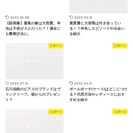
2022.06.08
2020.09.12
【顔画像】嘉風の嫁は大西愛。本
貴景勝と大栄翔は付き合ってい
当は子供が３人だった？！過去に
る！？仲良しエピソードや出会い
も警察沙汰に。
を紹介
スポーツ
スポーツ
2020.07.13
2022.04.14
石川佳純のピアスのブランドはヴ
ボールポーチ(ケース)はどこにつけ
ァンクリーフ。彼からのプレゼン
る？代用方法やレディースにおす
ト？
すめを紹介
スポーツ
スポーツ