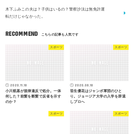
木下ふみこの夫は？子供はいるの？警察沙汰は無免許運
転だけじゃなかった。
RECOMMEND
スポーツ
スポーツ
2020.11.18
2020.08.18
小川航基が規律違反で処分。一体
笹生優花はジャンボ軍団のひと
何した？前髪を断髪で反省を示す
り。ジョージア大学の入学を辞退
のか？
しプロへ
スポーツ
スポーツ