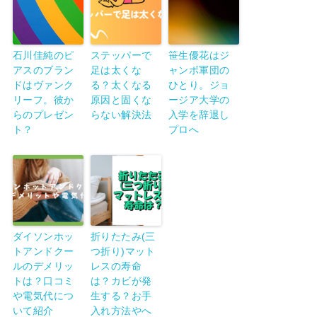
石川佳純のピ
ステッパーで
笹生優花はジ
アスのブラン
足は太くな
ャンボ軍団の
ドはヴァンク
る？太くなる
ひとり。ジョ
リーフ。彼か
原因と固くな
ージア大学の
らのプレゼン
らない解決法
入学を辞退し
ト？
プロへ
ダイソンホッ
折りたたみ(三
トアンドクー
つ折り)マット
ルのデメリッ
レスの寿命
トは？口コミ
は？カビが発
や電気代につ
生する？お手
いて紹介
入れ方法やへ