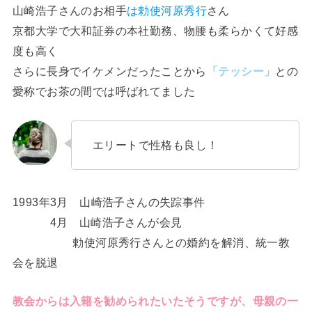
山崎浩子さんのお相手
は勅使河原秀行
さん
京都大学で大和証券の本社勤務、物腰も柔らかくて好感
度も高く
さらに長身でイケメンだったことから
「テッシー」
との
愛称でお茶の間では呼ばれてました
エリートで性格も良し！
1993年3月 山崎浩子さんの失踪事件
4月 山崎浩子さんが会見
勅使河原秀行さんとの婚約を解消、統一教
会を脱退
教会からは入籍を勧められたいたそうですが、母親の一