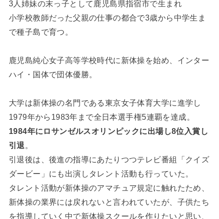
3人姉妹の末っ子として鹿児島県指宿市で生まれ
小学校教師だった父親の仕事の都合で3歳から中学生ま
で種子島で育つ。
鹿児島純心女子高等学校時代に新体操を始め、インター
ハイ・国体で団体優勝。
大学は新体操の名門である東京女子体育大学に進学し
1979年から1983年まで全日本選手権5連覇を達成。
1984年にロサンゼルスオリンピックに出場し8位入賞し
引退
。
引退後は、後進の指導にあたりつつテレビ番組「クイズ
ダービー」にも出演しタレント活動も行っていた。
タレント活動が新体操のアマチュア規定に触れたため、
新体操の業界には戻れないと言われていたが、子供たち
を指導していく中で新体操スクールを作りたいと思い、