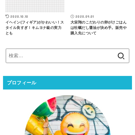
2020.10.10
2020.09.01
イヘイン(フィギア)がかわいい！ス
大栄翔のこだわりの卵がけごはん
タイル良すぎ！キムヨナ級の実力
は牡蠣だし醤油が決め手。販売や
とも
購入先について
検
索:
プロフィール