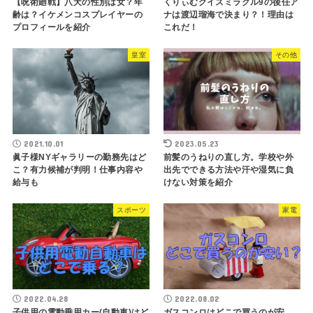
【呪術廻戦】八犬の性別は女？年
くりぃむクイズミラクル9の後任ア
齢は？イケメンコスプレイヤーの
ナは渡辺瑠海で決まり？！理由は
プロフィールを紹介
これだ！
皇室
その他
2021.10.01
2023.05.23
眞子様NYギャラリーの勤務先はど
前髪のうねりの直し方。学校や外
こ？有力候補が判明！仕事内容や
出先でできる方法や汗や湿気に負
給与も
けない対策を紹介
スポーツ
家電
2022.04.28
2022.08.02
子供用の電動乗用カー(自動車)はど
ガスコンロはどこで買うのが安