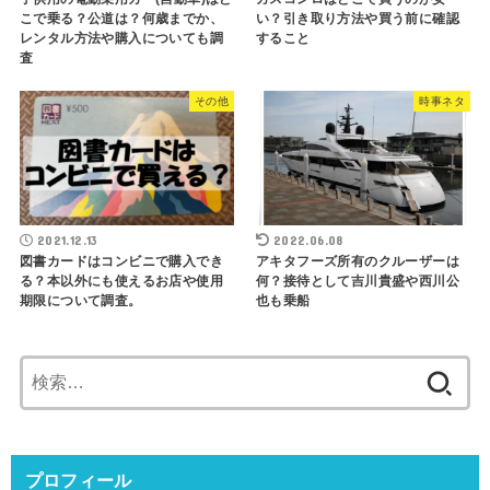
こで乗る？公道は？何歳までか、
い？引き取り方法や買う前に確認
レンタル方法や購入についても調
すること
査
その他
時事ネタ
2021.12.13
2022.06.08
図書カードはコンビニで購入でき
アキタフーズ所有のクルーザーは
る？本以外にも使えるお店や使用
何？接待として吉川貴盛や西川公
期限について調査。
也も乗船
検
索:
プロフィール