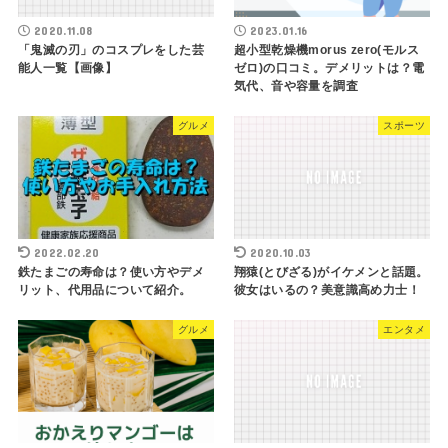
2020.11.08
2023.01.16
「鬼滅の刃」のコスプレをした芸
超小型乾燥機morus zero(モルス
能人一覧【画像】
ゼロ)の口コミ。デメリットは？電
気代、音や容量を調査
グルメ
スポーツ
2022.02.20
2020.10.03
鉄たまごの寿命は？使い方やデメ
翔猿(とびざる)がイケメンと話題。
リット、代用品について紹介。
彼女はいるの？美意識高め力士！
グルメ
エンタメ