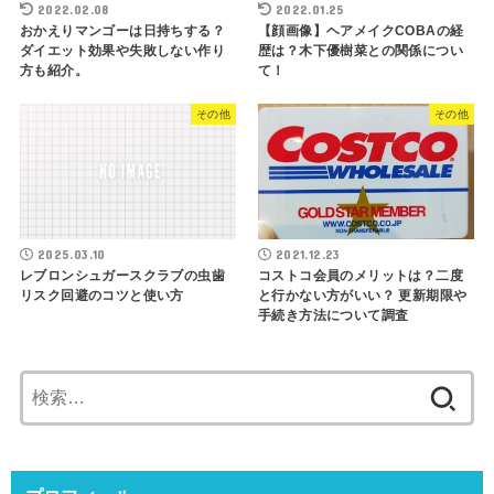
2022.02.08
2022.01.25
おかえりマンゴーは日持ちする？
【顔画像】ヘアメイクCOBAの経
ダイエット効果や失敗しない作り
歴は？木下優樹菜との関係につい
方も紹介。
て！
その他
その他
2025.03.10
2021.12.23
レブロンシュガースクラブの虫歯
コストコ会員のメリットは？二度
リスク回避のコツと使い方
と行かない方がいい？ 更新期限や
手続き方法について調査
検
索: