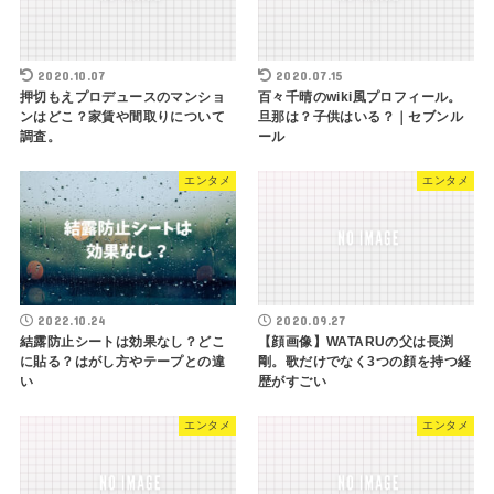
2020.10.07
2020.07.15
押切もえプロデュースのマンショ
百々千晴のwiki風プロフィール。
ンはどこ？家賃や間取りについて
旦那は？子供はいる？｜セブンル
調査。
ール
エンタメ
エンタメ
2022.10.24
2020.09.27
結露防止シートは効果なし？どこ
【顔画像】WATARUの父は長渕
に貼る？はがし方やテープとの違
剛。歌だけでなく3つの顔を持つ経
い
歴がすごい
エンタメ
エンタメ