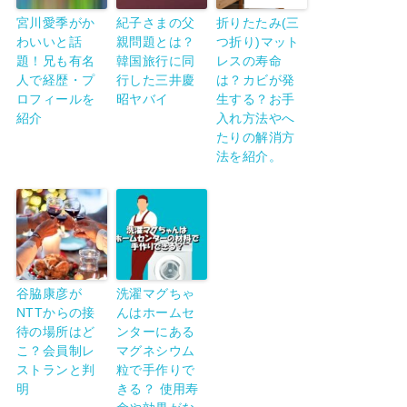
宮川愛季がか
紀子さまの父
折りたたみ(三
わいいと話
親問題とは？
つ折り)マット
題！兄も有名
韓国旅行に同
レスの寿命
人で経歴・プ
行した三井慶
は？カビが発
ロフィールを
昭ヤバイ
生する？お手
紹介
入れ方法やへ
たりの解消方
法を紹介。
谷脇康彦が
洗濯マグちゃ
NTTからの接
んはホームセ
待の場所はど
ンターにある
こ？会員制レ
マグネシウム
ストランと判
粒で手作りで
明
きる？ 使用寿