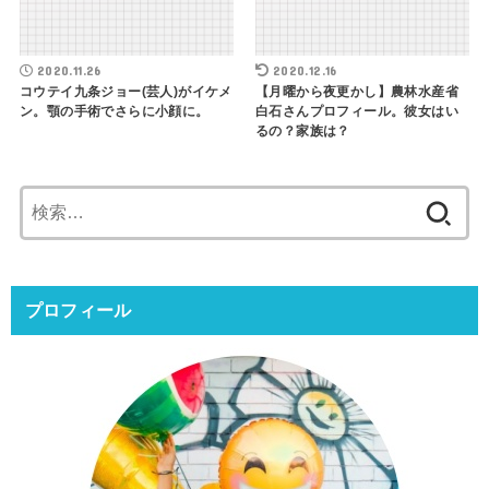
2020.11.26
2020.12.16
コウテイ九条ジョー(芸人)がイケメ
【月曜から夜更かし】農林水産省
ン。顎の手術でさらに小顔に。
白石さんプロフィール。彼女はい
るの？家族は？
検
索:
プロフィール