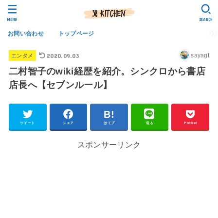
MENU
SEARCH
お問い合わせ
トップページ
2020.09.03
sayagt
エンタメ
二村智子のwiki経歴を紹介。シンクロから書店
店長へ【セブンルール】
ツイート
シェア
はてブ
送る
Pocket
スポンサーリンク