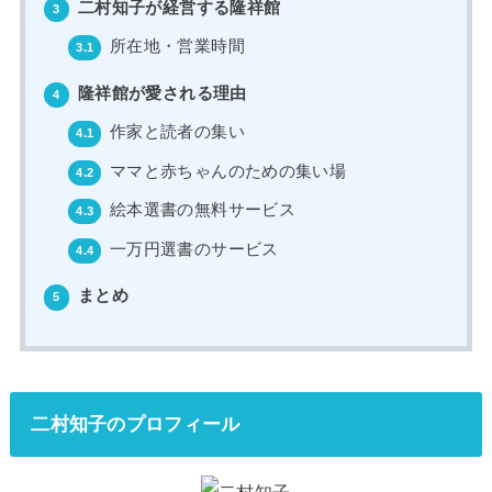
二村知子が経営する隆祥館
3
所在地・営業時間
3.1
隆祥館が愛される理由
4
作家と読者の集い
4.1
ママと赤ちゃんのための集い場
4.2
絵本選書の無料サービス
4.3
一万円選書のサービス
4.4
まとめ
5
二村知子のプロフィール