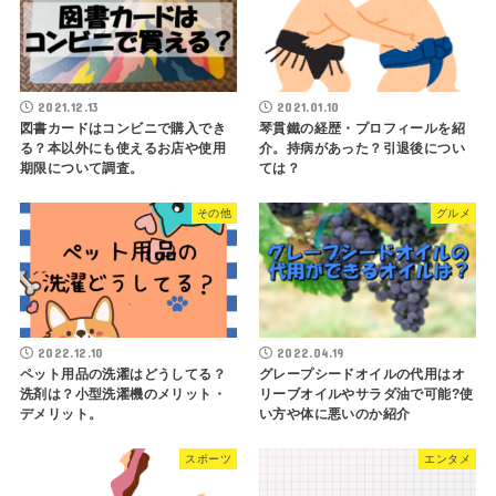
2021.12.13
2021.01.10
図書カードはコンビニで購入でき
琴貫鐵の経歴・プロフィールを紹
る？本以外にも使えるお店や使用
介。持病があった？引退後につい
期限について調査。
ては？
その他
グルメ
2022.12.10
2022.04.19
ペット用品の洗濯はどうしてる？
グレープシードオイルの代用はオ
洗剤は？小型洗濯機のメリット・
リーブオイルやサラダ油で可能?使
デメリット。
い方や体に悪いのか紹介
スポーツ
エンタメ