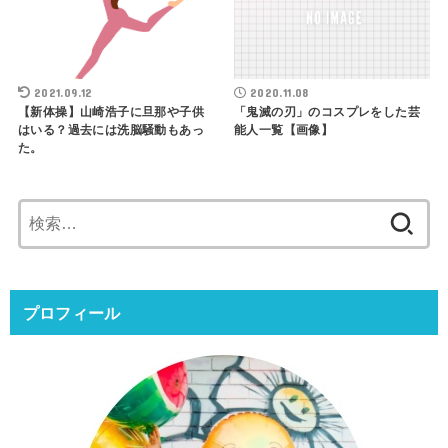
2021.09.12
2020.11.08
【新体操】山崎浩子に旦那や子供
「鬼滅の刃」のコスプレをした芸
はいる？過去には洗脳騒動もあっ
能人一覧【画像】
た。
検
索:
プロフィール