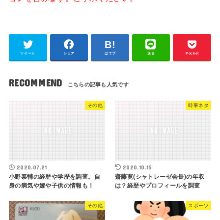
ツイート
シェア
はてブ
送る
Pocket
RECOMMEND
その他
時事ネタ
2020.07.21
2020.10.15
小野泰輔の経歴や学歴を調査。自
齋藤寛(シャトレーゼ会長)の年収
身の病気や嫁や子供の情報も！
は？経歴やプロフィールを調査
その他
スポーツ