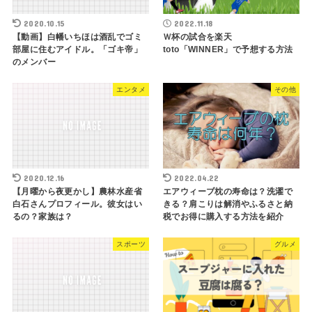
2020.10.15
2022.11.18
【動画】白幡いちほは酒乱でゴミ
Ｗ杯の試合を楽天
部屋に住むアイドル。「ゴキ帝」
toto「WINNER」で予想する方法
のメンバー
エンタメ
その他
2020.12.16
2022.04.22
【月曜から夜更かし】農林水産省
エアウィーブ枕の寿命は？洗濯で
白石さんプロフィール。彼女はい
きる？肩こりは解消やふるさと納
るの？家族は？
税でお得に購入する方法を紹介
スポーツ
グルメ