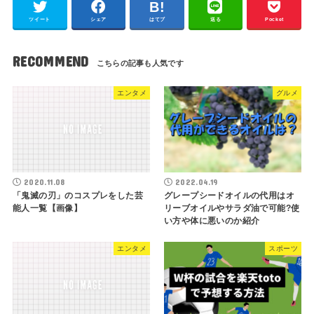
ツイート
シェア
はてブ
送る
Pocket
RECOMMEND
エンタメ
グルメ
2020.11.08
2022.04.19
「鬼滅の刃」のコスプレをした芸
グレープシードオイルの代用はオ
能人一覧【画像】
リーブオイルやサラダ油で可能?使
い方や体に悪いのか紹介
エンタメ
スポーツ