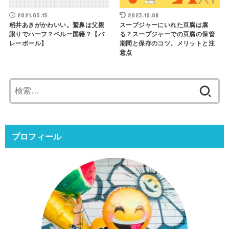
2021.05.15
2023.10.08
籾井あきがかわいい。鷲鼻は父親
スープジャーにいれた豆腐は腐
譲りでハーフ？ペルー国籍？【バ
る？スープジャーでの豆腐の保管
レーボール】
期間と保存のコツ。メリットと注
意点
検
索:
プロフィール