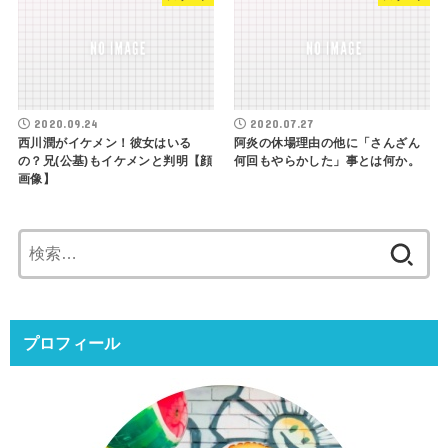
2020.09.24
2020.07.27
西川潤がイケメン！彼女はいる
阿炎の休場理由の他に「さんざん
の？兄(公基)もイケメンと判明【顔
何回もやらかした」事とは何か。
画像】
検
索:
プロフィール