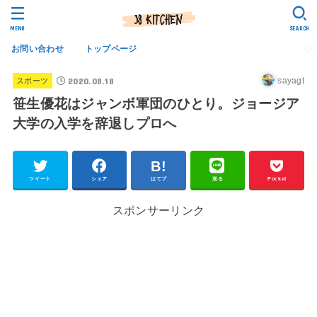
MENU
SEARCH
お問い合わせ
トップページ
2020.08.18
sayagt
スポーツ
笹生優花はジャンボ軍団のひとり。ジョージア
大学の入学を辞退しプロへ
ツイート
シェア
はてブ
送る
Pocket
スポンサーリンク