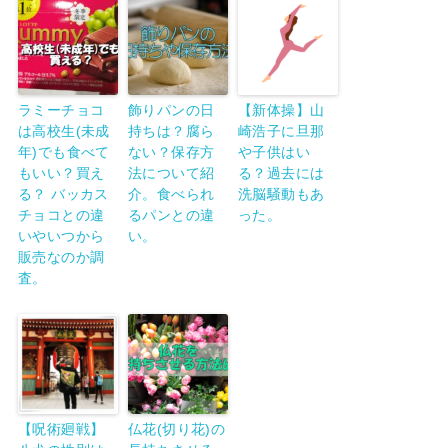
ラミーチョコ
飾りパンの日
【新体操】山
は高校生(未成
持ちは？腐ら
崎浩子に旦那
年)でも食べて
ない？保存方
や子供はい
もいい？買え
法について紹
る？過去には
る？ バッカス
介。食べられ
洗脳騒動もあ
チョコとの違
るパンとの違
った。
いやいつから
い。
販売なのか調
査。
【呪術廻戦】
仏花(切り花)の