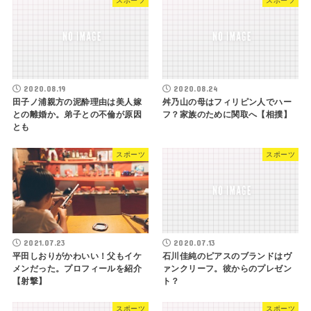
スポーツ
スポーツ
2020.08.19
2020.08.24
田子ノ浦親方の泥酔理由は美人嫁
舛乃山の母はフィリピン人でハー
との離婚か。弟子との不倫が原因
フ？家族のために関取へ【相撲】
とも
スポーツ
スポーツ
2021.07.23
2020.07.13
平田しおりがかわいい！父もイケ
石川佳純のピアスのブランドはヴ
メンだった。プロフィールを紹介
ァンクリーフ。彼からのプレゼン
【射撃】
ト？
スポーツ
スポーツ