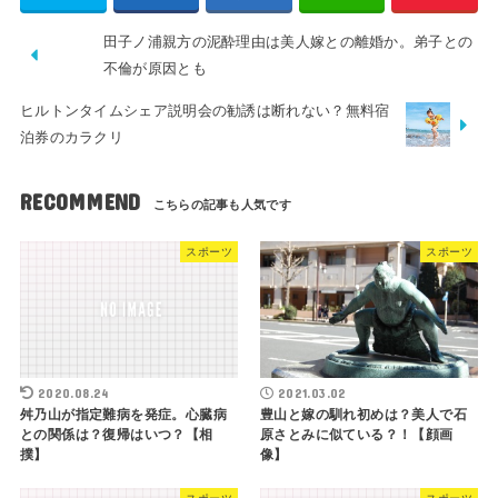
田子ノ浦親方の泥酔理由は美人嫁との離婚か。弟子との
不倫が原因とも
ヒルトンタイムシェア説明会の勧誘は断れない？無料宿
泊券のカラクリ
RECOMMEND
スポーツ
スポーツ
2020.08.24
2021.03.02
舛乃山が指定難病を発症。心臓病
豊山と嫁の馴れ初めは？美人で石
との関係は？復帰はいつ？【相
原さとみに似ている？！【顔画
撲】
像】