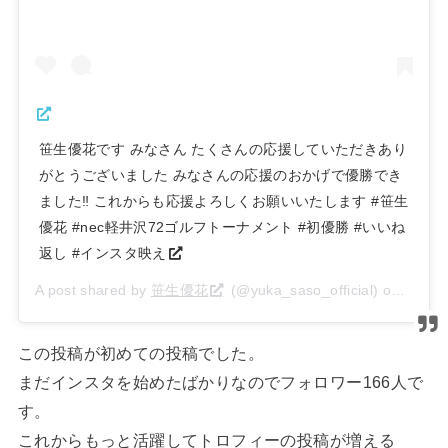
笹生優花です みなさん たくさんの応援していただきあり
がとうございました みなさんの応援のおかげで優勝でき
ました‼️ これからも応援よろしくお願いいたします #笹生
優花 #nec軽井沢72ゴルフトーナメント #初優勝 #いいね
返し #インスタ映え
A post shared by
笹生優花
(@yuka_saso_official) on
Aug 16
この投稿が初めての投稿でした。
まだインスタを始めたばかりなのでフォロワー166人で
す。
これからもっと活躍してトロフィーの投稿が増える