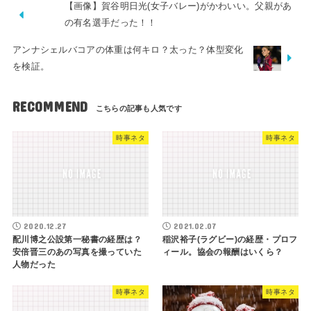
【画像】賀谷明日光(女子バレー)がかわいい。父親があ
の有名選手だった！！
アンナシェルバコアの体重は何キロ？太った？体型変化
を検証。
RECOMMEND
時事ネタ
時事ネタ
2020.12.27
2021.02.07
配川博之公設第一秘書の経歴は？
稲沢裕子(ラグビー)の経歴・プロフ
安倍晋三のあの写真を撮っていた
ィール。協会の報酬はいくら？
人物だった
時事ネタ
時事ネタ