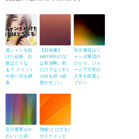
湯シャンを続
【顔画像】
笹生優花はジ
けた結果、白
WATARUの父
ャンボ軍団の
髪はどうな
は長渕剛。歌
ひとり。ジョ
る？ メリット
だけでなく3つ
ージア大学の
や洗い方を調
の顔を持つ経
入学を辞退し
査
歴がすごい
プロへ
宮川愛季がか
翔猿(とびざる)
わいいと話
がイケメンと