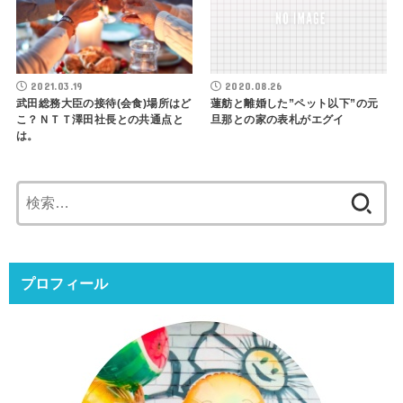
2021.03.19
2020.08.26
武田総務大臣の接待(会食)場所はど
蓮舫と離婚した”ペット以下”の元
こ？ＮＴＴ澤田社長との共通点と
旦那との家の表札がエグイ
は。
検
索:
プロフィール