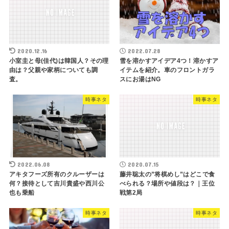
2020.12.16
2022.07.28
小室圭と母(佳代)は韓国人？その理
雪を溶かすアイデア4つ！溶かすア
由は？父親や家柄についても調
イテムを紹介。車のフロントガラ
査。
スにお湯はNG
時事ネタ
時事ネタ
2022.06.08
2020.07.15
アキタフーズ所有のクルーザーは
藤井聡太の”将棋めし”はどこで食
何？接待として吉川貴盛や西川公
べられる？場所や値段は？｜王位
也も乗船
戦第2局
時事ネタ
時事ネタ